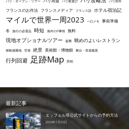
パリ攻略法
パリ周遊
パリ・オープン・ツアー
パリ夜遊び
パリ郊外
ホテル宿泊記
フランスのお作法
フランスメディア
フランス語
マイルで世界一周2023
事前準備
一口メモ
時短
冬
無料
旅行の必需品
海外のIT事情
現地オプショナルツアー
眺めのよいレストラン
盗難
絶景
美術館・博物館
移動遊園地
空港
舞台・音楽鑑賞
足跡Map
行列回避
防犯
最新記事
エッフェル塔公式サイトからの予約方法
2024年1月25日