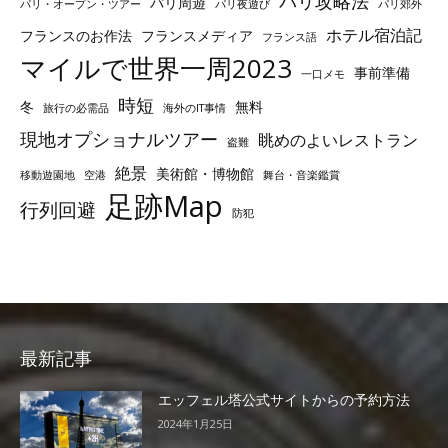
パリ攻略法
パリ周遊
パリ・オープン・ツアー
パリ夜遊び
パリ郊外
ホテル宿泊記
フランスのお作法
フランスメディア
フランス語
マイルで世界一周2023
事前準備
一口メモ
時短
冬
無料
旅行の必需品
海外のIT事情
現地オプショナルツアー
眺めのよいレストラン
盗難
絶景
美術館・博物館
移動遊園地
空港
舞台・音楽鑑賞
足跡Map
行列回避
防犯
最新記事
エッフェル塔公式サイトからの予約方法
2024年1月25日