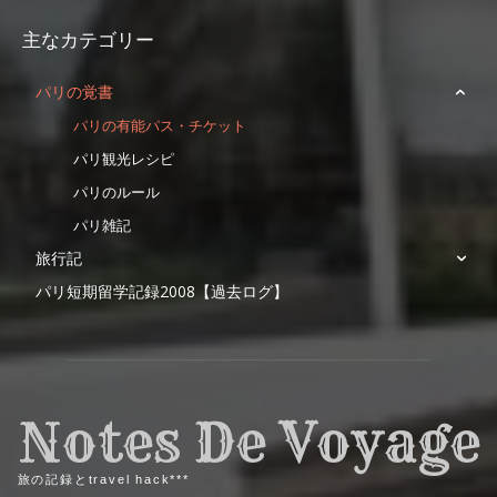
主なカテゴリー
パリの覚書
パリの有能パス・チケット
パリ観光レシピ
パリのルール
パリ雑記
旅行記
パリ短期留学記録2008【過去ログ】
Notes De Voyage
旅の記録とtravel hack***