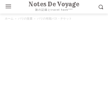
Notes De Voyage
旅の記録とtravel hack***
ホーム
パリの覚書
パリの有能パス・チケット