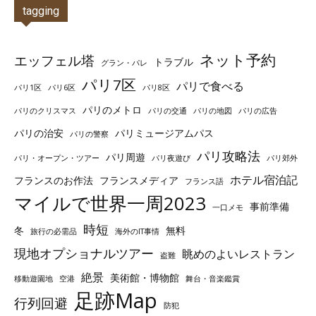
tagging
ネット予約
エッフェル塔
トラブル
グラン・パレ
パリ7区
パリで食べる
パリ1区
パリ6区
パリ8区
パリのメトロ
パリのクリスマス
パリの交通
パリの地図
パリの広告
パリの治安
パリミュージアムパス
パリの警察
パリ攻略法
パリ周遊
パリ・オープン・ツアー
パリ夜遊び
パリ郊外
ホテル宿泊記
フランスのお作法
フランスメディア
フランス語
マイルで世界一周2023
事前準備
一口メモ
時短
冬
無料
旅行の必需品
海外のIT事情
現地オプショナルツアー
眺めのよいレストラン
盗難
絶景
美術館・博物館
移動遊園地
空港
舞台・音楽鑑賞
足跡Map
行列回避
防犯