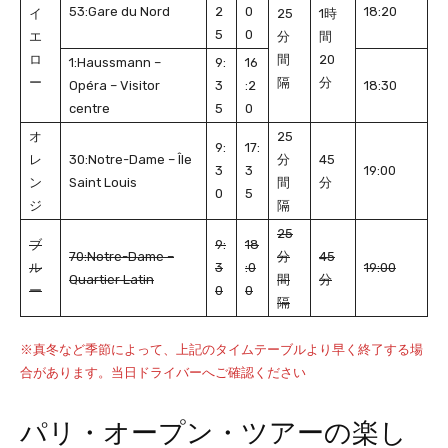
53:Gare du Nord
2
0
18:20
イ
25
1時
5
0
エ
分
間
ロ
間
20
1:Haussmann –
9:
16
ー
隔
分
Opéra – Visitor
3
:2
18:30
centre
5
0
オ
25
9:
17:
レ
30:Notre-Dame – Île
分
45
3
3
19:00
ン
Saint Louis
間
分
0
5
ジ
隔
25
ブ
9:
18
70:Notre-Dame –
分
45
ル
3
:0
19:00
Quartier Latin
間
分
ー
0
0
隔
※真冬など季節によって、上記のタイムテーブルより早く終了する場
合があります。当日ドライバーへご確認ください
パリ・オープン・ツアーの楽し