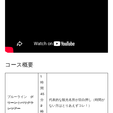
コース概要
1
時
間
45
ブルーライン
グ
分
代表的な観光名所が目白押し（時間が
リーン｜パリグラ
2
ない方はとりあえずコレ！）
ンツアー
時