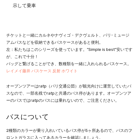
示して乗車
チケットと一緒にカルネやナヴィゴ・デクヴェルト、パリ･ミュージ
アムパスなどを収納できるパスケースがあると便利。
左：私たちはこのシリーズを使っています。”Simple is best”安いです
が、これで十分！
バッグと繋げることができ、数種類を一緒に入れられるパスケース。
レイメイ藤井 パスケース 反射 ホワイト
オープンツアーはratp（パリ交通公団）が観光向けに運営していたバ
スなので、一部名残でratpと共通のバス停があります。オープンツア
ーのパスではratpのバスには乗れないので、ご注意ください。
バスについて
2種類のカラーが乗り入れいているバス停が5ヶ所あるので、バスのフ
ロントガラスに入ってあるカラーを確認しましょう。