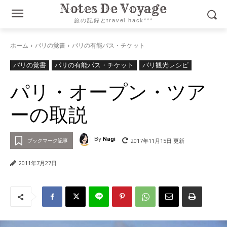
Notes De Voyage
旅の記録とtravel hack***
ホーム
パリの覚書
パリの有能パス・チケット
パリの覚書
パリの有能パス・チケット
パリ観光レシピ
パリ・オープン・ツア
ーの取説
By
Nagi
2017年11月15日
更新
ブックマーク記事
2011年7月27日