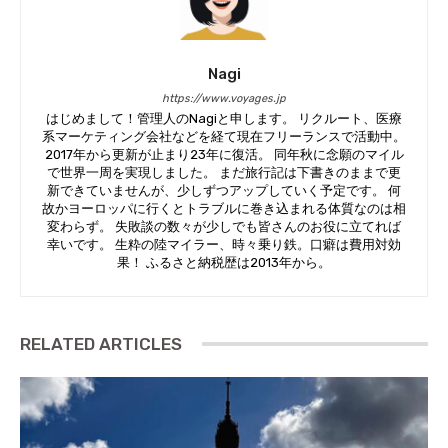
Nagi
https://www.voyages.jp
はじめまして！管理人のNagiと申します。 リクルート、医療
系マーケティング会社などを経て現在フリーランスで活動中。
2017年から更新が止まり23年に復活。 同年秋に念願のマイル
で世界一周を実現しました。 まだ旅行記は下書きのままで更
新できていませんが、少しずつアップしていく予定です。 何
故かヨーロッパに行くとトラブルに巻き込まれる体質なのは相
変わらず。 失敗談の数々が少しでも皆さんのお役に立てれば
幸いです。 生粋の陸マイラー、時々乗り鉄。口癖は費用対効
果！ ふるさと納税歴は2013年から。
RELATED ARTICLES