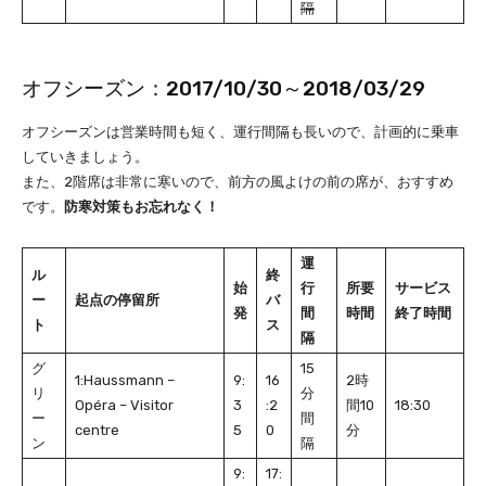
隔
オフシーズン：2017/10/30～2018/03/29
オフシーズンは営業時間も短く、運行間隔も長いので、計画的に乗車
していきましょう。
また、2階席は非常に寒いので、前方の風よけの前の席が、おすすめ
です。
防寒対策もお忘れなく！
運
ル
終
始
行
所要
サービス
ー
起点の停留所
バ
発
間
時間
終了時間
ト
ス
隔
グ
15
1:Haussmann –
9:
16
2時
リ
分
Opéra – Visitor
3
:2
間10
18:30
ー
間
centre
5
0
分
ン
隔
9:
17: