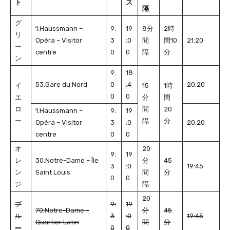
ト
ス
隔
グ
1:Haussmann –
9:
19
8分
2時
リ
Opéra – Visitor
3
:0
間
間10
21:20
ー
centre
0
0
隔
分
ン
9:
18
53:Gare du Nord
0
:4
20:20
イ
15
1時
0
0
エ
分
間
ロ
間
20
1:Haussmann –
9:
19
ー
隔
分
Opéra – Visitor
3
:0
20:20
centre
0
0
オ
20
9:
19
レ
30:Notre-Dame – Île
分
45
3
:0
19:45
ン
Saint Louis
間
分
0
0
ジ
隔
20
ブ
9:
19
70:Notre-Dame –
分
45
ル
3
:0
19:45
Quartier Latin
間
分
ー
0
0