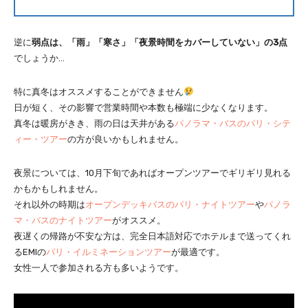
逆に
弱点は、「雨」「寒さ」「夜景時間をカバーしていない」の3点
でしょうか…
特に真冬はオススメすることができません
日が短く、その影響で営業時間や本数も極端に少なくなります。
真冬は暖房がきき、雨の日は天井がある
パノラマ・バスのパリ・シテ
ィー・ツアー
の方が良いかもしれません。
夜景については、10月下旬であればオープンツアーでギリギリ見れる
かもかもしれません。
それ以外の時期は
オープンデッキバスのパリ・ナイトツアー
や
パノラ
マ・バスのナイトツアー
がオススメ。
夜遅くの帰路が不安な方は、完全日本語対応でホテルまで送ってくれ
るEMIの
パリ・イルミネーションツアー
が最適です。
女性一人で参加される方も多いようです。