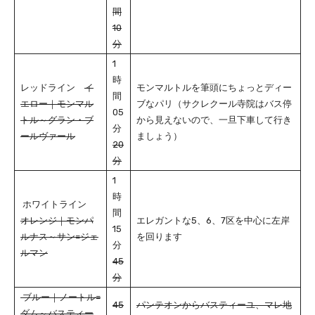
間
10
分
1
時
レッドライン
イ
モンマルトルを筆頭にちょっとディー
間
エロー｜モンマル
ブなパリ（サクレクール寺院はバス停
05
トル～グラン・ブ
から見えないので、一旦下車して行き
分
ールヴァール
ましょう）
20
分
1
時
ホワイトライン
間
オレンジ｜モンパ
エレガントな5、6、7区を中心に左岸
15
ルナス～サン=ジェ
を回ります
分
ルマン
45
分
ブルー｜ノートル=
45
パンテオンからバスティーユ、マレ地
ダム～バスティー