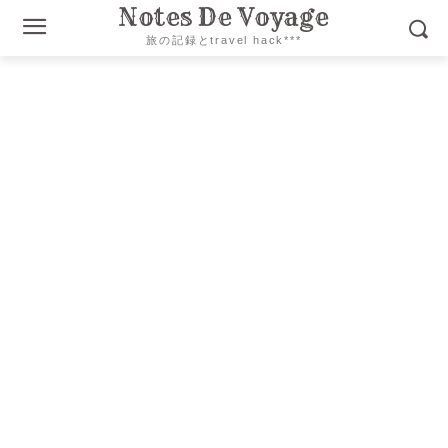
Notes De Voyage
旅の記録とtravel hack***