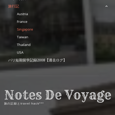
旅行記
Austria
France
Singapore
Taiwan
Thailand
USA
パリ短期留学記録2008【過去ログ】
Notes De Voyage
旅の記録とtravel hack***