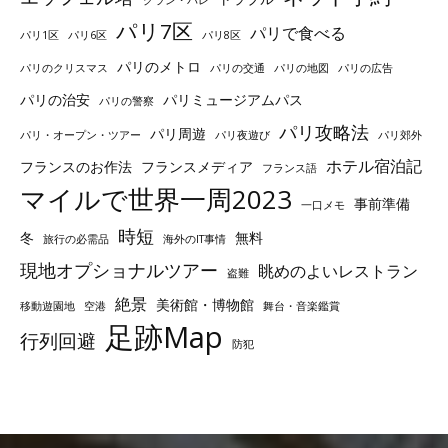
パリ7区
パリで食べる
パリ1区
パリ6区
パリ8区
パリのメトロ
パリのクリスマス
パリの交通
パリの地図
パリの広告
パリの治安
パリミュージアムパス
パリの警察
パリ攻略法
パリ周遊
パリ・オープン・ツアー
パリ夜遊び
パリ郊外
ホテル宿泊記
フランスのお作法
フランスメディア
フランス語
マイルで世界一周2023
事前準備
一口メモ
時短
冬
無料
旅行の必需品
海外のIT事情
現地オプショナルツアー
眺めのよいレストラン
盗難
絶景
美術館・博物館
移動遊園地
空港
舞台・音楽鑑賞
足跡Map
行列回避
防犯