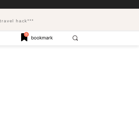
el hack***
0
bookmark