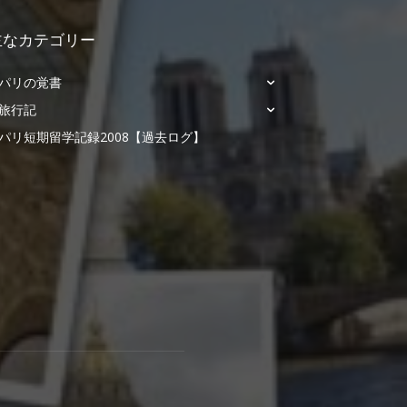
主なカテゴリー
パリの覚書
旅行記
パリ短期留学記録2008【過去ログ】