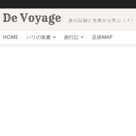
 De Voyage
旅の記録と失敗から学ぶ（？）trav
HOME
パリの覚書
旅行記
足跡MAP