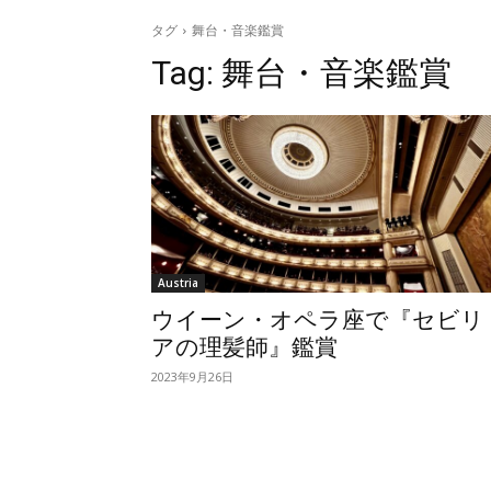
タグ
舞台・音楽鑑賞
Tag:
舞台・音楽鑑賞
Austria
ウイーン・オペラ座で『セビリ
アの理髪師』鑑賞
2023年9月26日