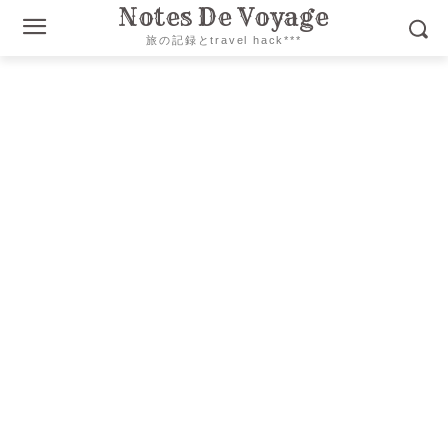
Notes De Voyage
旅の記録とtravel hack***