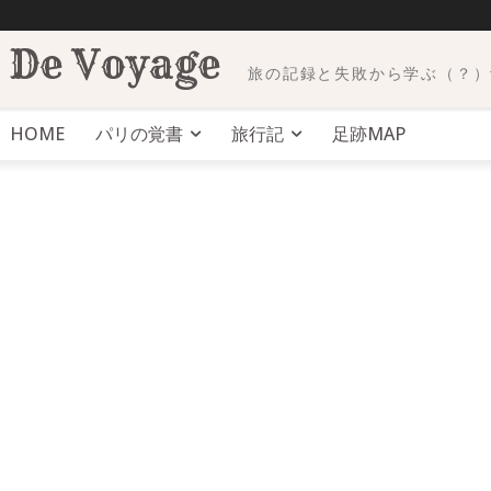
 De Voyage
旅の記録と失敗から学ぶ（？）trav
HOME
パリの覚書
旅行記
足跡MAP