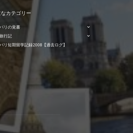
主なカテゴリー
パリの覚書
旅行記
パリ短期留学記録2008【過去ログ】