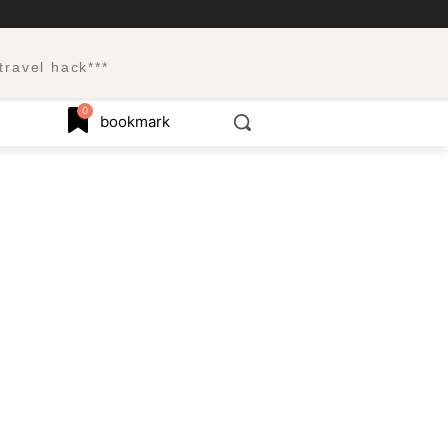
el hack***
0
bookmark