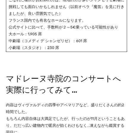
挑戦しても面白いかもしれません（以前オペラ『魔笛』を見に行き
ましたが、良い雰囲気でした）
フランス国内でも有名なホールになります。
公式サイトに比べて、手数料が２～5€乗っている可能性があり
大ホール：1,905 席
中劇場（コメディ デ シャンゼリゼ）：601 席
小劇場（スタジオ）：230 席
マドレーヌ寺院のコンサートへ
実際に行ってみて…
内容はヴィヴァルディの四季やアベマリアなど、盛りだくさんの約2
時間でした。
もちろん内容自体は大満足でしたが、行ったのが11月ということもあ
り、だだっ広い建物内で暖房が効くわけもなく…凍えながら鑑賞する
羽目に。