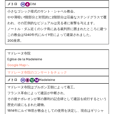
メトロ
Cité
小さなゴシック様式のサント・シャペル教会。
やや薄暗い1階部分と対照的に2階部分は荘厳なステンドグラスで覆
われ、その圧倒的なビジュアルは見る者に衝撃を与えます。
ノートル・ダム近くのシテ島にある裁判所に囲まれたところに建つ
この教会は1240年代にルイ9世によって建築されました。
200座席。
マドレーヌ寺院
Eglise de la Madeleine
Google Mapへ
マドレーヌ寺院のコンサートをチェック
メトロ
Madeleine
マドレーヌ寺院はブルボン王朝によって着工。
フランス革命によって建設が中断され、
その後ナポレオンが軍の勝利の記念碑として建設を続行するという
歴史の波にもまれた建物。
1814年にルイ18世が教会としての使用を決定し、現在はギリシャ