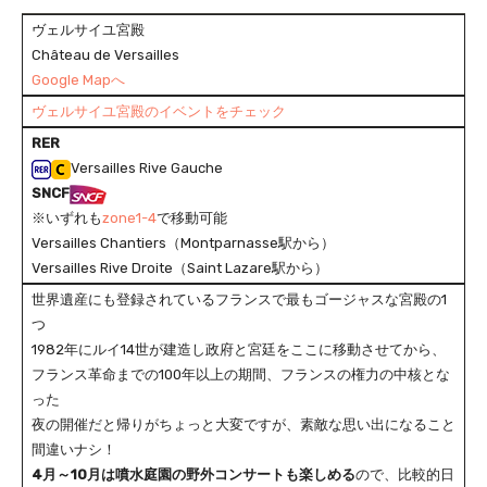
ヴェルサイユ宮殿
Château de Versailles
Google Mapへ
ヴェルサイユ宮殿のイベントをチェック
RER
Versailles Rive Gauche
SNCF
※いずれも
zone1-4
で移動可能
Versailles Chantiers（Montparnasse駅から）
Versailles Rive Droite（Saint Lazare駅から）
世界遺産にも登録されているフランスで最もゴージャスな宮殿の1
つ
1982年にルイ14世が建造し政府と宮廷をここに移動させてから、
フランス革命までの100年以上の期間、フランスの権力の中核とな
った
夜の開催だと帰りがちょっと大変ですが、素敵な思い出になること
間違いナシ！
4月～10月は噴水庭園の野外コンサートも楽しめる
ので、比較的日