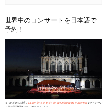
1.
世界中のコンサートを日本語で予約！
2.
ノートルダムやベルサイユ、あの名所のコン
世界中のコンサートを日本語で
サートまで網羅！
予約！
3.
マドレーヌ寺院のコンサートへ実際に行って
みて…
le Parisienの記事：
La Bohème en plein air au Château de Vincennes
(ヴァンセン
ヌ城で野外開催のラ・ボエーム)より