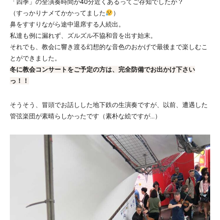
「四季」の全演奏時間が40分近くあるってご存知でしたか？
（すっかりナメてかかってました
）
鼻をすすりながら途中退席する人続出。
私達も例に漏れず、ズルズル不協和音を出す始末。
それでも、教会に響き渡る幻想的な音色のおかげで最後まで楽しむこ
とができました。
冬に教会コンサートをご予定の方は、完全防備でお出かけ下さい
っ！！
そうそう、冒頭でお話しした地下鉄の生演奏ですが、以前、遭遇した
管弦楽団が素晴らしかったです（素朴な絵ですが…）