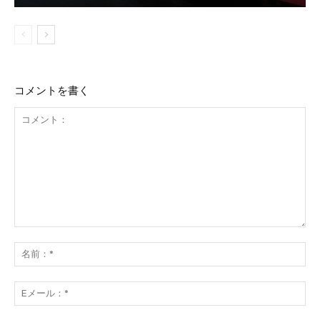
コメントを書く
コ
メ
名
ン
前
ト：
*
E
メ
ー