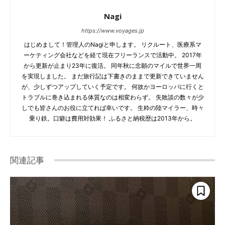
Nagi
https://www.voyages.jp
はじめまして！管理人のNagiと申します。 リクルート、医療系マ
ーケティング会社などを経て現在フリーランスで活動中。 2017年
から更新が止まり23年に復活。 同年秋に念願のマイルで世界一周
を実現しました。 まだ旅行記は下書きのままで更新できていません
が、少しずつアップしていく予定です。 何故かヨーロッパに行くと
トラブルに巻き込まれる体質なのは相変わらず。 失敗談の数々が少
しでも皆さんのお役に立てれば幸いです。 生粋の陸マイラー、時々
乗り鉄。口癖は費用対効果！ ふるさと納税歴は2013年から。
関連記事