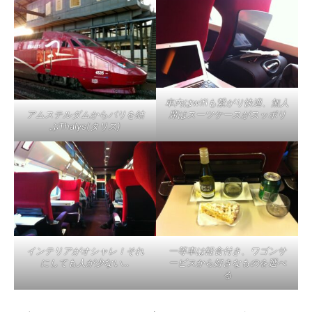
車内はwifiも繋がり快適、無人
アムステルダムからパリを結
席はスーツケースがスッポリ
ぶThalys(タリス)
インテリアがオシャレ！それ
一等車は軽食付き、ワゴンサ
にしても人が少ない…
ービスから好きなものを選べ
る