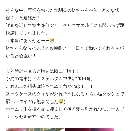
そんな中、事情を知った幼馴染のMちゃんから「どんな状
況？」と連絡が！
詳細を話して協力を仰ぐと、クリスマス時期にも関わらず即
快諾してくれました。
（本当にありがとーー
）
Mちゃんならハチ君とも仲良いし、日本で動いてくれる人が
いると心強い！
ふと時計を見ると時間は既に11時！！
予約の電車はアムステルダム中央駅11:16発。
これ以上の損失は許されぬ！急がねば！！！
スーツケースのタイヤが外れそうになるぐらい猛ダッシュで
駅へ（タイヤは無事でした
）
ホームで手を振る彼に凄まじく後ろ髪を引かれつつ、一人ブ
リュッセル旅立つのでした。