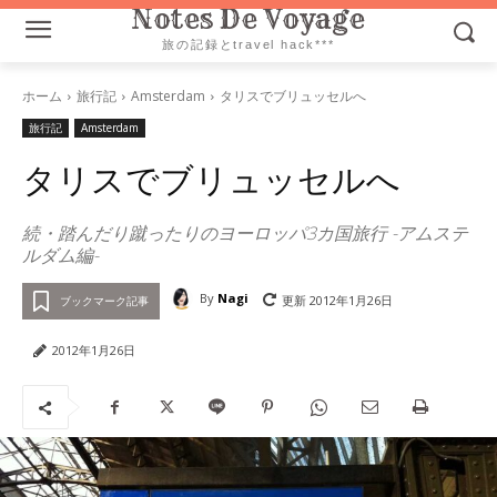
Notes De Voyage
旅の記録とtravel hack***
ホーム
旅行記
Amsterdam
タリスでブリュッセルへ
旅行記
Amsterdam
タリスでブリュッセルへ
続・踏んだり蹴ったりのヨーロッパ3カ国旅行 -アムステ
ルダム編-
By
Nagi
更新
2012年1月26日
ブックマーク記事
2012年1月26日