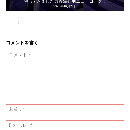
やってきました最終滞在地ニューヨーク！
2023年10月22日
コメントを書く
コ
メ
名
ン
前
ト：
*
E
メ