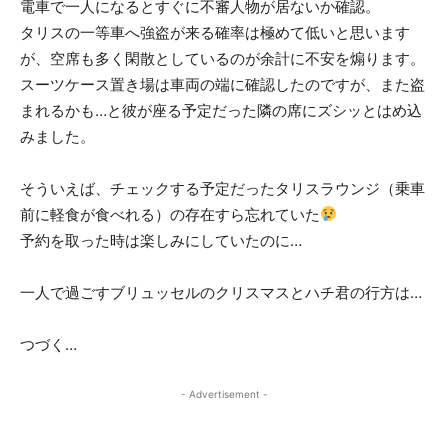
電車で一人になるとすぐに不審人物が居ないか確認。
タリスの一等車へ強盗が来る確率は極めて低いと思います
が、空席も多く閑散としているのが余計に不安を煽ります。
スーツケース置き場は車両の端に確認したのですが、また盗
まれるかも…と彼が座る予定だった隣の席にズシッとはめ込
みました。
そういえば、チェックする予定だったタリスラウンジ（乗車
前に軽食が食べれる）の存在すら忘れていた
予約を取った時は楽しみにしていたのに…
一人で過ごすブリュッセルのクリスマスとハチ君の行方は…
つづく…
- Advertisement -