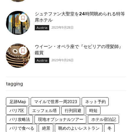
シュテファン大聖堂を24時間眺められる特等
席ホテル
2023年9月28日
Austria
ウイーン・オペラ座で『セビリアの理髪師』
鑑賞
2023年9月26日
Austria
tagging
足跡Map
マイルで世界一周2023
ネット予約
パリ7区
エッフェル塔
行列回避
時短
パリ攻略法
現地オプショナルツアー
ホテル宿泊記
パリで食べる
絶景
眺めのよいレストラン
冬