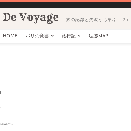
 De Voyage
旅の記録と失敗から学ぶ（？）trav
HOME
パリの覚書
旅行記
足跡MAP
日
isement -