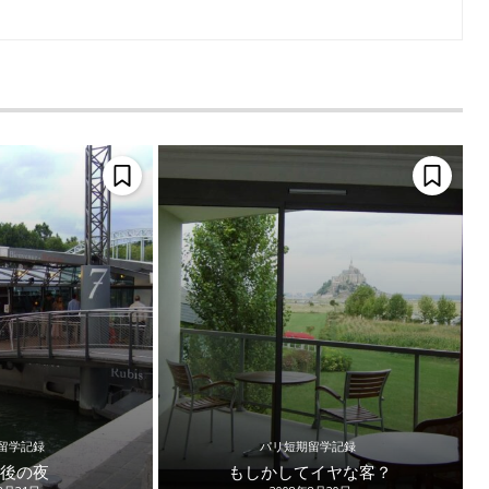
留学記録
パリ短期留学記録
後の夜
もしかしてイヤな客？