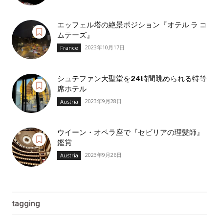
エッフェル塔の絶景ポジション『オテル ラ コ
ムテーズ』
2023年10月17日
France
シュテファン大聖堂を24時間眺められる特等
席ホテル
2023年9月28日
Austria
ウイーン・オペラ座で『セビリアの理髪師』
鑑賞
2023年9月26日
Austria
tagging