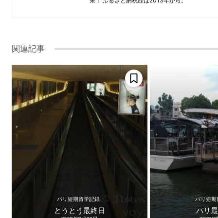
果！ ふるさと納税歴は2013年から。
関連記事
パリ短期留学記録
パリ短期
とうとう最終日
パリ最