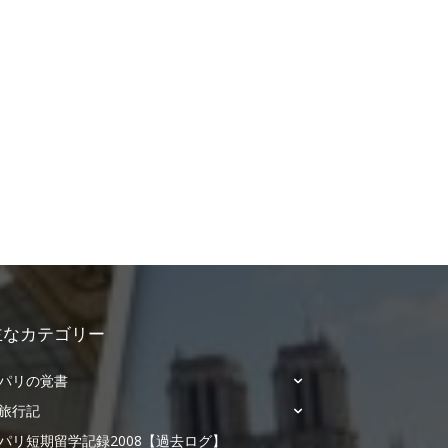
：
主なカテゴリー
パリの覚書
旅行記
パリ短期留学記録2008【過去ログ】