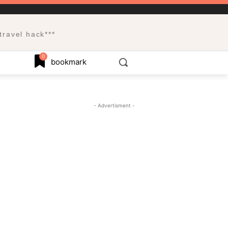
el hack***
0
bookmark
- Advertisment -