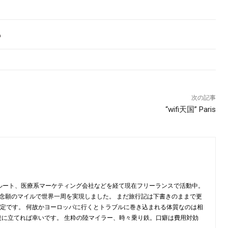
次の記事
“wifi天国” Paris
クルート、医療系マーケティング会社などを経て現在フリーランスで活動中。
秋に念願のマイルで世界一周を実現しました。 まだ旅行記は下書きのままで更
定です。 何故かヨーロッパに行くとトラブルに巻き込まれる体質なのは相
役に立てれば幸いです。 生粋の陸マイラー、時々乗り鉄。口癖は費用対効