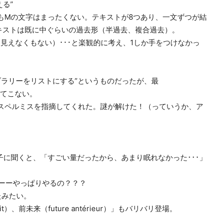
える”
もMの文字はまったくない。テキストが8つあり、一文ずつが結
キストは既に中ぐらいの過去形（半過去、複合過去）。
見えなくもない）･･･と楽観的に考え、1しか手をつけなかっ
ブラリーをリストにする”というものだったが、最
も出てこない。
と親切にスペルミスを指摘してくれた。謎が解けた！（っていうか、ア
の子に聞くと、「すごい量だったから、あまり眠れなかった･･･」
ーーやっぱりやるの？？？
たみたい。
）、前未来（future antérieur）」もバリバリ登場。