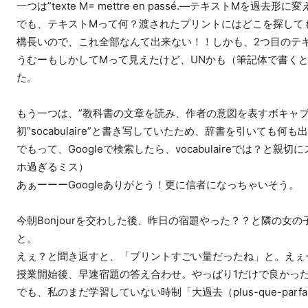
一つは”texte M= mettre en passé.—テキストMを過去形に変
でも、テキストMって何？渡されたプリントにはどこを探して
構長いので、これ全部なんて出来ない！！しかも、2つ目のテ
うむーもしかしてMって見えたけど、UNかも（筆記体で書くと
た。
もう一つは、”教科書の文章を読み、作者の意図を表すボキャ
初”socabulaire”と書き写していたため、辞書を引いても何
でもって、Googleで検索したら、vocabulaireでは？
ホ過ぎるミス）
あぁーーーGoogleありがとう！更に信者になっちゃいそう。
今朝Bonjourを交わした後、昨日の宿題やった？？と隣の女
と。
えぇ？と聞き返すと、「プリントすごい量だったね」と。えぇ
授業開始後、早速宿題の答え合わせ。やっぱり1だけで良かっ
でも、私のまだ学習していない時制「大過去（plus-que-parfait