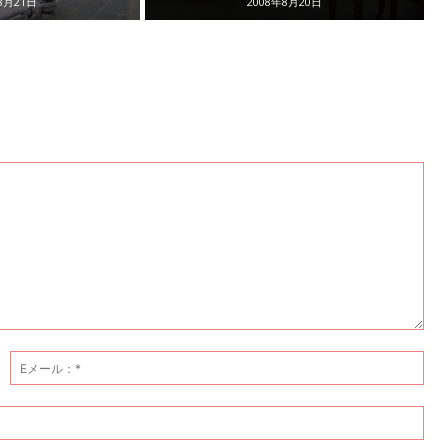
8月21日
2008年8月20日
名
E
前：
メ
ー
ウ
ル
ェ
*