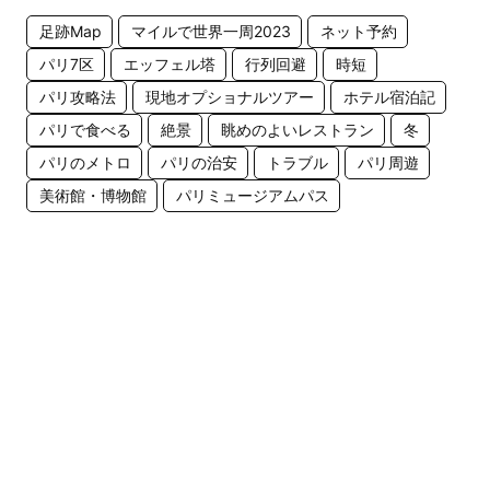
足跡Map
マイルで世界一周2023
ネット予約
パリ7区
エッフェル塔
行列回避
時短
パリ攻略法
現地オプショナルツアー
ホテル宿泊記
パリで食べる
絶景
眺めのよいレストラン
冬
パリのメトロ
パリの治安
トラブル
パリ周遊
美術館・博物館
パリミュージアムパス