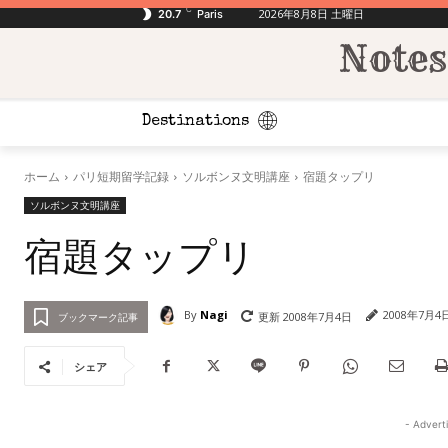
C
2026年8月8日 土曜日
20.7
Paris
Notes
Destinations
ホーム
パリ短期留学記録
ソルボンヌ文明講座
宿題タップリ
ソルボンヌ文明講座
宿題タップリ
By
Nagi
2008年7月4
更新
2008年7月4日
ブックマーク記事
シェア
- Advert