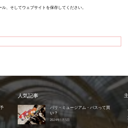
ブ
ール、そしてウェブサイトを保存してください。
サ
イ
ト
人気記事
予
パリ・ミュージアム・パスって買
い？
2024年1月5日