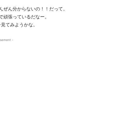
んぜん分からないの！！だって。
で頑張っているだなー。
子見てみようかな。
isement -