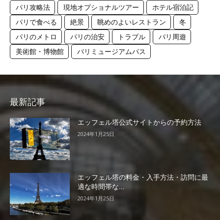
パリ攻略法
現地オプショナルツアー
ホテル宿泊記
パリで食べる
絶景
眺めのよいレストラン
冬
パリのメトロ
パリの治安
トラブル
パリ周遊
美術館・博物館
パリミュージアムパス
最新記事
エッフェル塔公式サイトからの予約方法
2024年1月25日
エッフェル塔の料金・入手方法・訪問に最
適な時間帯な...
2024年1月25日