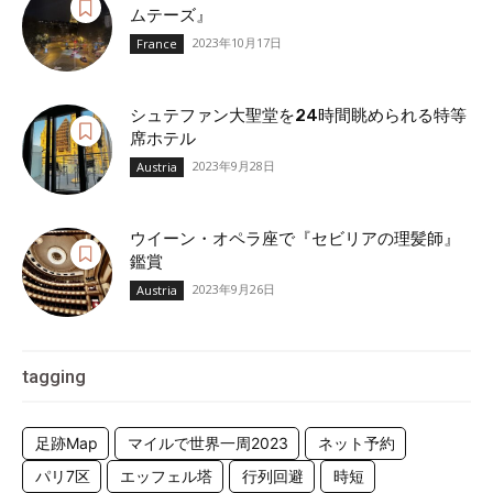
ムテーズ』
2023年10月17日
France
シュテファン大聖堂を24時間眺められる特等
席ホテル
2023年9月28日
Austria
ウイーン・オペラ座で『セビリアの理髪師』
鑑賞
2023年9月26日
Austria
tagging
足跡Map
マイルで世界一周2023
ネット予約
パリ7区
エッフェル塔
行列回避
時短