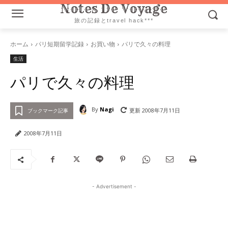
Notes De Voyage
旅の記録とtravel hack***
ホーム
パリ短期留学記録
お買い物
パリで久々の料理
生活
パリで久々の料理
By
Nagi
更新
2008年7月11日
ブックマーク記事
2008年7月11日
- Advertisement -