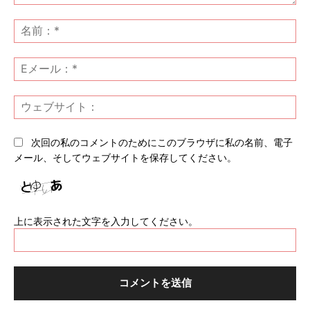
コ
メ
名
ン
前
ト：
*
E
メ
ー
ウ
ル
ェ
*
ブ
次回の私のコメントのためにこのブラウザに私の名前、電子
サ
メール、そしてウェブサイトを保存してください。
イ
ト
上に表示された文字を入力してください。