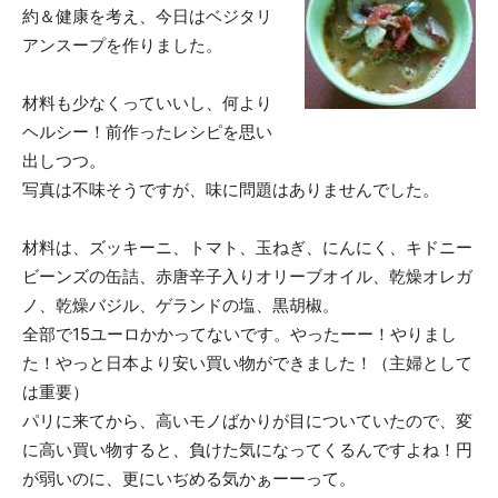
約＆健康を考え、今日はベジタリ
アンスープを作りました。
材料も少なくっていいし、何より
ヘルシー！前作ったレシピを思い
出しつつ。
写真は不味そうですが、味に問題はありませんでした。
材料は、ズッキーニ、トマト、玉ねぎ、にんにく、キドニー
ビーンズの缶詰、赤唐辛子入りオリーブオイル、乾燥オレガ
ノ、乾燥バジル、ゲランドの塩、黒胡椒。
全部で15ユーロかかってないです。やったーー！やりまし
た！やっと日本より安い買い物ができました！（主婦として
は重要）
パリに来てから、高いモノばかりが目についていたので、変
に高い買い物すると、負けた気になってくるんですよね！円
が弱いのに、更にいぢめる気かぁーーって。