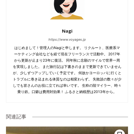
Nagi
https://www.voyages.jp
はじめまして！管理人のNagiと申します。 リクルート、医療系マ
ーケティング会社などを経て現在フリーランスで活動中。 2017年
から更新が止まり23年に復活。 同年秋に念願のマイルで世界一周
を実現しました。 まだ旅行記は下書きのままで更新できていません
が、少しずつアップしていく予定です。 何故かヨーロッパに行くと
トラブルに巻き込まれる体質なのは相変わらず。 失敗談の数々が少
しでも皆さんのお役に立てれば幸いです。 生粋の陸マイラー、時々
乗り鉄。口癖は費用対効果！ ふるさと納税歴は2013年から。
関連記事