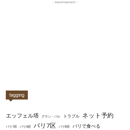
- Advertisement -
tagging
ネット予約
エッフェル塔
トラブル
グラン・パレ
パリ7区
パリで食べる
パリ1区
パリ6区
パリ8区