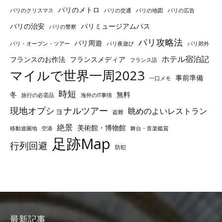
パリのメトロ
パリのクリスマス
パリの交通
パリの地図
パリの広告
パリの治安
パリミュージアムパス
パリの警察
パリ攻略法
パリ周遊
パリ・オープン・ツアー
パリ夜遊び
パリ郊外
ホテル宿泊記
フランスのお作法
フランスメディア
フランス語
マイルで世界一周2023
事前準備
一口メモ
時短
冬
無料
旅行の必需品
海外のIT事情
現地オプショナルツアー
眺めのよいレストラン
盗難
絶景
美術館・博物館
移動遊園地
空港
舞台・音楽鑑賞
足跡Map
行列回避
防犯
最新記事