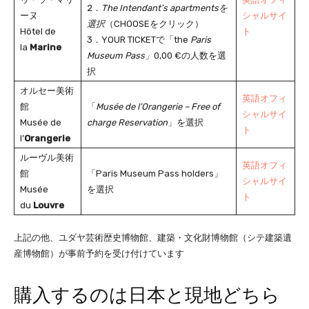
2．
The Intendant’s apartmentsを
ーヌ
シャルサイ
選択
（CHOOSEをクリック）
Hôtel de
ト
3．YOUR TICKETで「the
Paris
la
Marine
Museum Pass」
0,00 €の人数を選
択
オルセー美術
英語オフィ
館
「
Musée de l’Orangerie – Free of
シャルサイ
Musée de
charge Reservation
」を選択
ト
l’
Orangerie
ルーヴル美術
英語オフィ
館
「Paris Museum Pass holders」
シャルサイ
Musée
を選択
ト
du
Louvre
上記の他、ユダヤ芸術歴史博物館、建築・文化財博物館（シテ建築遺
産博物館）が事前予約を受け付けています
購入するのは日本と現地どちら