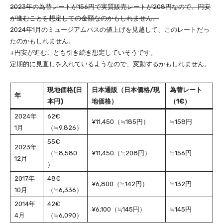
2023年の為替レートが156円で実質販売レートが208円なので、円安
が進むことを想定しての金額なのかもしれません。
2024年1月のミュージアムパスの値上げを見越して、このレートだっ
たのかもしれません。
+円安が進むことも引き続き想定していそうです。
定期的に見直しを入れているようなので、変動するかもしれません。
現地価格(日
日本通販（日本価格/現
為替レート
年
本円)
地価格）
（1€）
2024年
62€
¥11,450（≒185円）
≒158円
1月
（≒9,826）
55€
2023年
（≒8,580
¥11,450（≒208円）
≒156円
12月
）
2017年
48€
¥6,800（≒142円）
≒132円
10月
（≒6,336）
2014年
42€
¥6,100（≒145円）
≒145円
4月
（≒6,090）