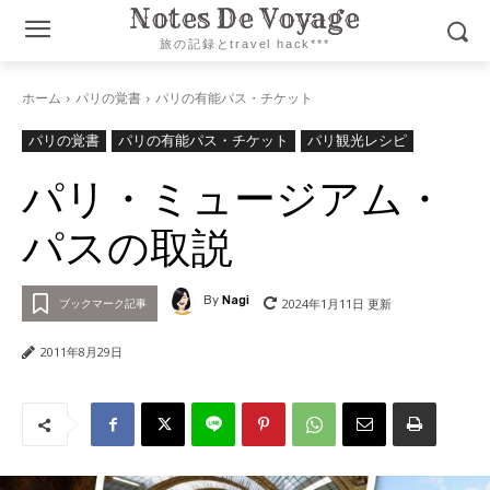
Notes De Voyage
旅の記録とtravel hack***
ホーム
パリの覚書
パリの有能パス・チケット
パリの覚書
パリの有能パス・チケット
パリ観光レシピ
パリ・ミュージアム・
パスの取説
By
Nagi
2024年1月11日
更新
ブックマーク記事
2011年8月29日