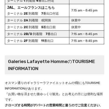
ターミナル
1
到着階
4
番出口付近
JAL、エールフランスはこちら
7:15 am – 8:45 pm
ターミナル
2E
到着階
7
番出口付近
ターミナル
2A
到着階 税関側
休業中
ターミナル
2C
到着階
5
番出口前
休業中
ターミナル
2B/D
到着階
7
番出口
7:15 am – 8:45 pm
ターミナル
2F
到着階
11
番出口
7:15 am – 8:45 pm
Galeries Lafayette HommeのTOURISME
INFORMATION
オスマン通りのギャラリーラファイエットオムの1階にもTOURISME
INFORMATIONがあります。
『お買い物を済ませた後ゆっくり観光』とお考えの方には便利な場所
です。
クローズする時間がデパートの営業時間と違うのでご注意ください
。