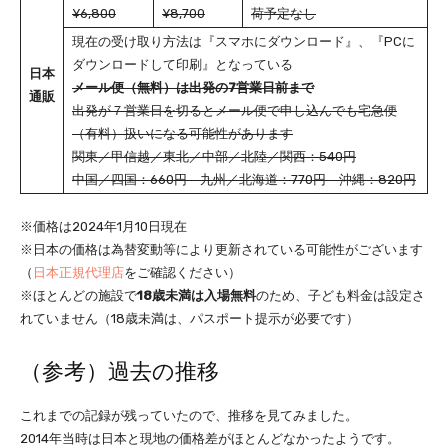
¥6,800
¥8,700
荷予定なし
現在の受け取り方法は『スマホにダウンロード』、『PCに
ダウンロードして印刷』となっている
日本
メール便（無料）は出発の7営業日前まで
通販
出発が７営業日を切るとメール便で申し込んでも宅急便
（有料）扱いになる可能性があります
関東／甲信越／東北／中部／北陸／関西：540円
中国／四国：660円 九州／北海道：770円 沖縄：820円
※価格は2024年1月10日現在
※日本の価格は為替変動等により更新されている可能性がございます
（
日本正規代理店
をご確認ください）
※ほとんどの施設で
18歳未満は入場無料
のため、子ども料金は設定さ
れていません（18歳未満は、パスポート提示が必要です）
（参考）過去の推移
これまでの記録が残っていたので、推移を見てみました。
2014年当時は日本と現地の価格差がほとんどなかったようです。