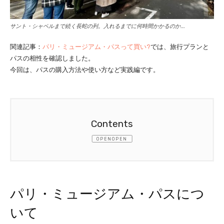
サント・シャペルまで続く長蛇の列。入れるまでに何時間かかるのか…
関連記事：
パリ・ミュージアム・パスって買い?
では、旅行プランと
パスの相性を確認しました。
今回は、パスの購入方法や使い方など実践編です。
OPEN
1.
パリ・ミュージアム・パスについて
2.
パリ・ミュージアム・パスの注意点
パリ・ミュージアム・パスにつ
いて
3.
コロナを経て刷新されたパリ・ミュージア