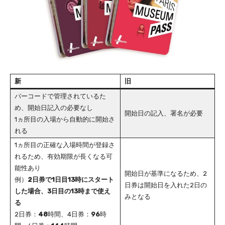
新
旧
バーコードで管理されているた
め、開始日記入の必要なし
開始日の記入、署名が必要
1ヵ所目の入場から自動的に開始さ
れる
1ヵ所目の正確な入場時間が登録さ
れるため、有効期限が長くなる可
能性あり
開始日が基準になるため、2
例）
2日券で1日目13時にスタート
日券は開始日を入れた2日の
した場合、3日目の13時まで使え
みとなる
る
2日券：
48
時間、4日券：
96
時