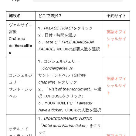
施設名
どこで選択？
予約サイト
ヴェルサイユ
1．
PALACE TICKET
をクリック
宮殿
英語オフィ
2．日付・時間を選ぶ
Château
シャルサイ
3．Rateで「
FREE ADMISSION
de
Versaille
ト
PALACE
」€0.00の必要人数を選択
s
1．コンシェルジェリー
（
Conciergerie
）か
コンシェルジ
サント・シャペル（
Sainte
英語オフィ
ュリー
chapelle
）をクリック
シャルサイ
サント・シャ
2．「
Visit of the monument
」を選
ト
ペル
択（CHOOSEをクリック）
3．YOUR TICKETで「
I already
have a ticket
」0,00 €の人数を選択
1．
UNACCOMPANIED VISITの
「Hôtel de la Marine ticket」を
クリ
オテル・ド
ック
ゥ・ラ・マリ
英語オフィ