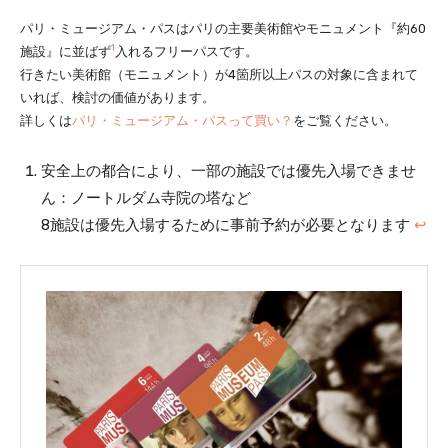
ム・パス
パリ・ミュージアム・パスはパリの主要美術館やモニュメント『約60
1
施設』に並ばず
入れるフリーパスです。
行きたい美術館（モニュメント）が4箇所以上パスの対象に含まれて
4.
事前予約が必要な施設
いれば、検討の価値があります。
詳しくは
パリ・ミュージアム・パスって買い？
をご覧ください。
5.
購入するのは日本と現地どちらがお得？
安全上の都合により、一部の施設では優先入場できませ
ん：ノートルダム寺院の塔など
8施設は優先入場するために事前予約が必要となります
↩︎