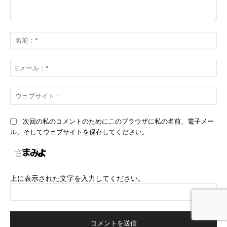
コ
メ
名
ン
前
ト：
*
E
メ
ー
ウ
ル
ェ
*
ブ
次回の私のコメントのためにこのブラウザに私の名前、電子メー
サ
ル、そしてウェブサイトを保存してください。
イ
ト
上に表示された文字を入力してください。