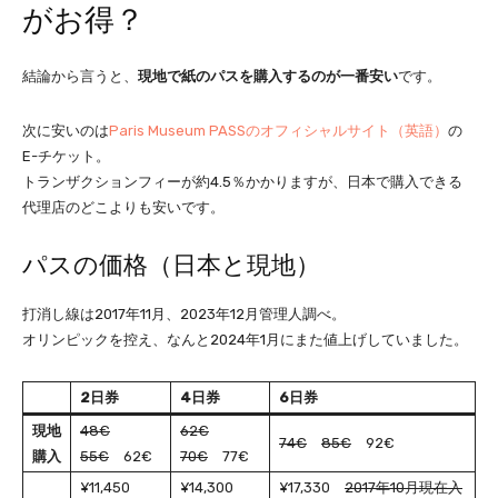
がお得？
結論から言うと、
現地で紙のパスを購入するのが一番安い
です。
次に安いのは
Paris Museum PASSのオフィシャルサイト（英語）
の
E-チケット。
トランザクションフィーが約4.5％かかりますが、日本で購入できる
代理店のどこよりも安いです。
パスの価格（日本と現地）
打消し線は2017年11月、2023年12月管理人調べ。
オリンピックを控え、なんと2024年1月にまた値上げしていました。
2日券
4日券
6日券
現地
48€
62€
74€
85€
92€
購入
55€
62€
70€
77€
¥11,450
¥14,300
¥17,330
2017年10月現在入