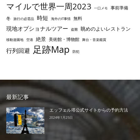
マイルで世界一周2023
事前準備
一口メモ
時短
冬
無料
旅行の必需品
海外のIT事情
現地オプショナルツアー
眺めのよいレストラン
盗難
絶景
美術館・博物館
移動遊園地
空港
舞台・音楽鑑賞
足跡Map
行列回避
防犯
最新記事
エッフェル塔公式サイトからの予約方法
2024年1月25日