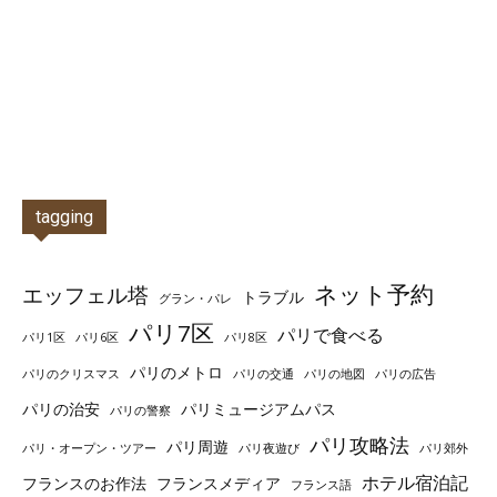
tagging
ネット予約
エッフェル塔
トラブル
グラン・パレ
パリ7区
パリで食べる
パリ1区
パリ6区
パリ8区
パリのメトロ
パリのクリスマス
パリの交通
パリの地図
パリの広告
パリの治安
パリミュージアムパス
パリの警察
パリ攻略法
パリ周遊
パリ・オープン・ツアー
パリ夜遊び
パリ郊外
ホテル宿泊記
フランスのお作法
フランスメディア
フランス語