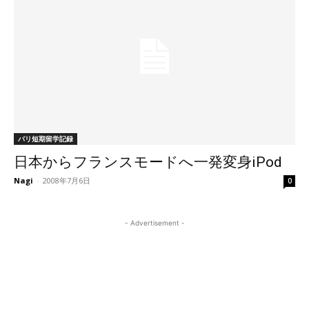
パリ短期留学記録
日本からフランスモードへ一発変身iPod
Nagi
-
2008年7月6日
0
- Advertisement -