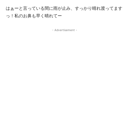
はぁーと言っている間に雨が止み、すっかり晴れ渡ってます
っ！私のお鼻も早く晴れてー
- Advertisement -