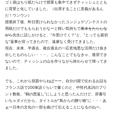
ゴミ袋はちり紙だらけで授業も集中できずティッシュととも
に背景と化していました。（出席することに意義があるん
だ！ウンウン）
授業終了後、昨日受けられなかったコンジュゲゾンテストの
用紙だけでももらおうかなーと軽い気持ちで
鼻水をたらしな
がら
先生に話しかけると、”今受けてく？”と、”とっても親切
な”返事が戻ってきたので、遠慮なく受けてきました。
現在、未来、半過去、複合過去の一応意地悪な活用だけ抜き
出したものらしい・・・。こんなことでもなきゃ、復習でき
ないので、ティッシュの山を作りながら終わらせて帰ってき
ました。
でも、これから宿題やらねばーー。自分の国で伝わるお話を
フランス語で200単語ぐらいで書くのと、中性代名詞のプリ
ント数枚。”鶴の恩返し”にしようと思ったんだけど、辞書引
いちゃダメだから、タイトルが”鳥からの贈り物”に・・・あ
ぁー日本の文化の一部を曲げて伝えることになるのねー。