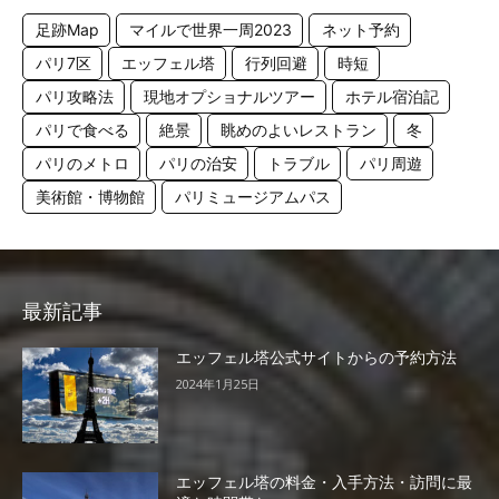
足跡Map
マイルで世界一周2023
ネット予約
パリ7区
エッフェル塔
行列回避
時短
パリ攻略法
現地オプショナルツアー
ホテル宿泊記
パリで食べる
絶景
眺めのよいレストラン
冬
パリのメトロ
パリの治安
トラブル
パリ周遊
美術館・博物館
パリミュージアムパス
最新記事
エッフェル塔公式サイトからの予約方法
2024年1月25日
エッフェル塔の料金・入手方法・訪問に最