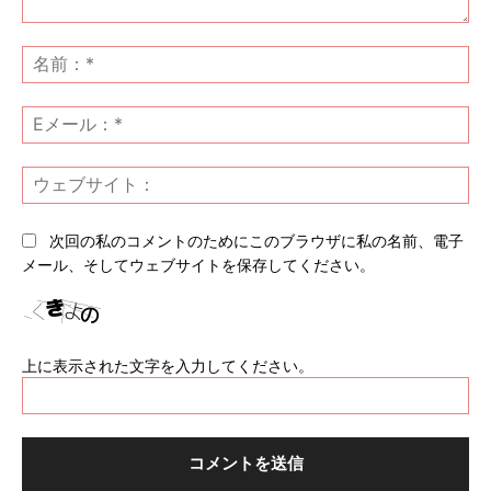
コ
メ
名
ン
前
ト：
*
E
メ
ー
ウ
ル
ェ
*
ブ
次回の私のコメントのためにこのブラウザに私の名前、電子
サ
メール、そしてウェブサイトを保存してください。
イ
ト
上に表示された文字を入力してください。