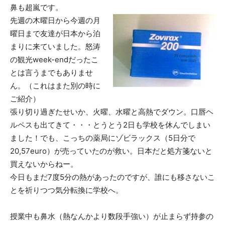
鼻も超嵐です。
先週の木曜日から今週の月
曜日まで友達が日本から泊
まりに来ていました。怒涛
の観光week-endだったこ
とは言うまでもありませ
ん。（これはまた別の時に
ご紹介）
張り切り過ぎたせいか、火曜、水曜と高熱でダウン。口唇ヘ
ルペスも出てきて・・・とうとう2日も学校を休んでしまい
ました！でも、こっちの薬局にゾビラックス（5日分で
20,57euro）が売っていたのが救い。日本だと処方箋ないと
買えないからねー。
今日もまだ7度5分の熱があったのですが、誰にも移さないこ
とを祈りつつ気分転換に学校へ。
授業中も鼻水（熱なんかより数段手強い）が止まらず持参の