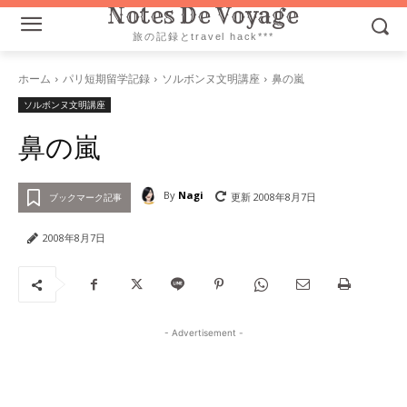
Notes De Voyage
旅の記録とtravel hack***
ホーム
パリ短期留学記録
ソルボンヌ文明講座
鼻の嵐
ソルボンヌ文明講座
鼻の嵐
By
Nagi
更新
2008年8月7日
ブックマーク記事
2008年8月7日
- Advertisement -