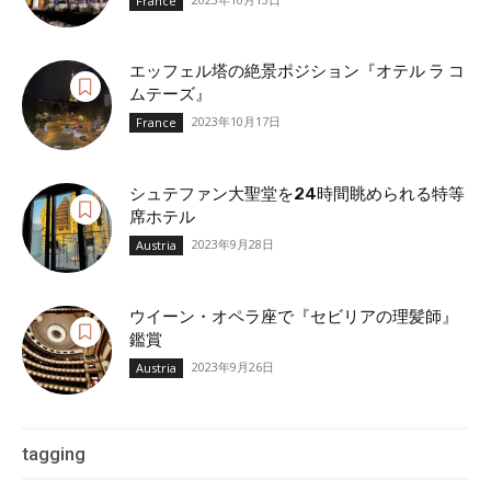
France
エッフェル塔の絶景ポジション『オテル ラ コ
ムテーズ』
2023年10月17日
France
シュテファン大聖堂を24時間眺められる特等
席ホテル
2023年9月28日
Austria
ウイーン・オペラ座で『セビリアの理髪師』
鑑賞
2023年9月26日
Austria
tagging