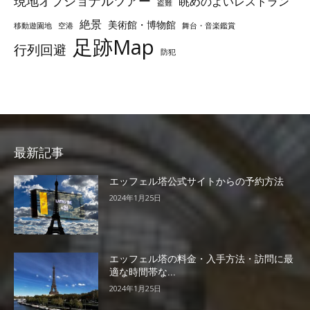
現地オプショナルツアー
眺めのよいレストラン
盗難
絶景
美術館・博物館
移動遊園地
空港
舞台・音楽鑑賞
足跡Map
行列回避
防犯
最新記事
エッフェル塔公式サイトからの予約方法
2024年1月25日
エッフェル塔の料金・入手方法・訪問に最
適な時間帯な...
2024年1月25日