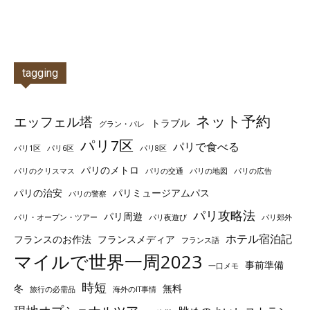
tagging
ネット予約
エッフェル塔
トラブル
グラン・パレ
パリ7区
パリで食べる
パリ1区
パリ6区
パリ8区
パリのメトロ
パリのクリスマス
パリの交通
パリの地図
パリの広告
パリの治安
パリミュージアムパス
パリの警察
パリ攻略法
パリ周遊
パリ・オープン・ツアー
パリ夜遊び
パリ郊外
ホテル宿泊記
フランスのお作法
フランスメディア
フランス語
マイルで世界一周2023
事前準備
一口メモ
時短
冬
無料
旅行の必需品
海外のIT事情