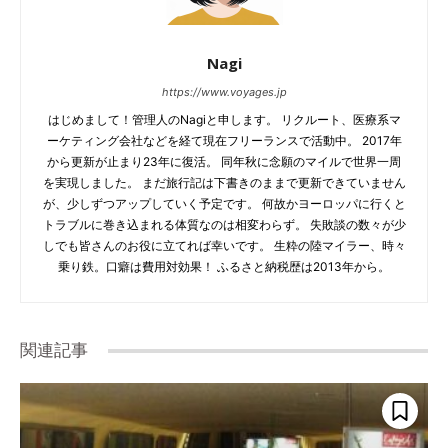
Nagi
https://www.voyages.jp
はじめまして！管理人のNagiと申します。 リクルート、医療系マ
ーケティング会社などを経て現在フリーランスで活動中。 2017年
から更新が止まり23年に復活。 同年秋に念願のマイルで世界一周
を実現しました。 まだ旅行記は下書きのままで更新できていません
が、少しずつアップしていく予定です。 何故かヨーロッパに行くと
トラブルに巻き込まれる体質なのは相変わらず。 失敗談の数々が少
しでも皆さんのお役に立てれば幸いです。 生粋の陸マイラー、時々
乗り鉄。口癖は費用対効果！ ふるさと納税歴は2013年から。
関連記事