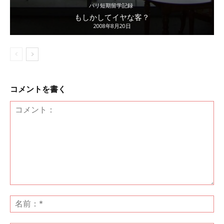
パリ短期留学記録
もしかしてイヤな客？
2008年8月20日
コメントを書く
コ
メ
名
ン
前
ト：
*