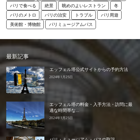
パリで食べる
絶景
眺めのよいレストラン
冬
パリのメトロ
パリの治安
トラブル
パリ周遊
美術館・博物館
パリミュージアムパス
最新記事
エッフェル塔公式サイトからの予約方法
2024年1月25日
エッフェル塔の料金・入手方法・訪問に最
適な時間帯な...
2024年1月25日
パリ・ミュージアム・パスの取説