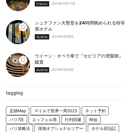
2023年10月17日
France
シュテファン大聖堂を24時間眺められる特等
席ホテル
2023年9月28日
Austria
ウイーン・オペラ座で『セビリアの理髪師』
鑑賞
2023年9月26日
Austria
tagging
足跡Map
マイルで世界一周2023
ネット予約
パリ7区
エッフェル塔
行列回避
時短
パリ攻略法
現地オプショナルツアー
ホテル宿泊記