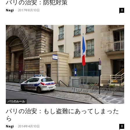
パリの治安：防犯対策
Nagi
-
2017年8月10日
0
パリのルール
パリの治安：もし盗難にあってしまった
ら
Nagi
-
2014年4月10日
0