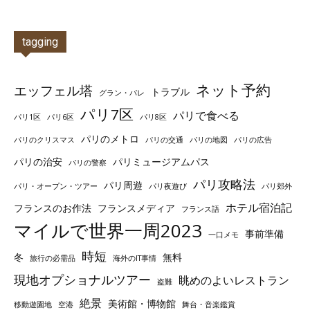
tagging
ネット予約
エッフェル塔
トラブル
グラン・パレ
パリ7区
パリで食べる
パリ1区
パリ6区
パリ8区
パリのメトロ
パリのクリスマス
パリの交通
パリの地図
パリの広告
パリの治安
パリミュージアムパス
パリの警察
パリ攻略法
パリ周遊
パリ・オープン・ツアー
パリ夜遊び
パリ郊外
ホテル宿泊記
フランスのお作法
フランスメディア
フランス語
マイルで世界一周2023
事前準備
一口メモ
時短
冬
無料
旅行の必需品
海外のIT事情
現地オプショナルツアー
眺めのよいレストラン
盗難
絶景
美術館・博物館
移動遊園地
空港
舞台・音楽鑑賞