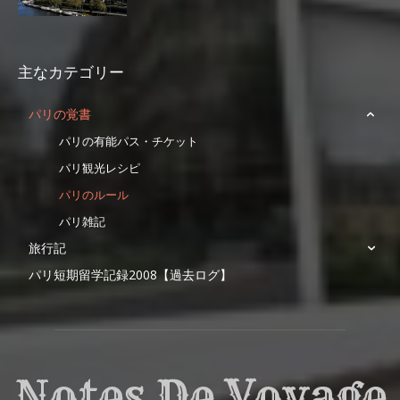
主なカテゴリー
パリの覚書
パリの有能パス・チケット
パリ観光レシピ
パリのルール
パリ雑記
旅行記
パリ短期留学記録2008【過去ログ】
Notes De Voyage