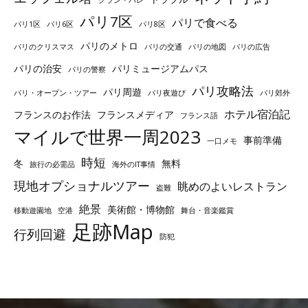
パリ7区
パリで食べる
パリ1区
パリ6区
パリ8区
パリのメトロ
パリのクリスマス
パリの交通
パリの地図
パリの広告
パリの治安
パリミュージアムパス
パリの警察
パリ攻略法
パリ周遊
パリ・オープン・ツアー
パリ夜遊び
パリ郊外
ホテル宿泊記
フランスのお作法
フランスメディア
フランス語
マイルで世界一周2023
事前準備
一口メモ
時短
冬
無料
旅行の必需品
海外のIT事情
現地オプショナルツアー
眺めのよいレストラン
盗難
絶景
美術館・博物館
移動遊園地
空港
舞台・音楽鑑賞
足跡Map
行列回避
防犯