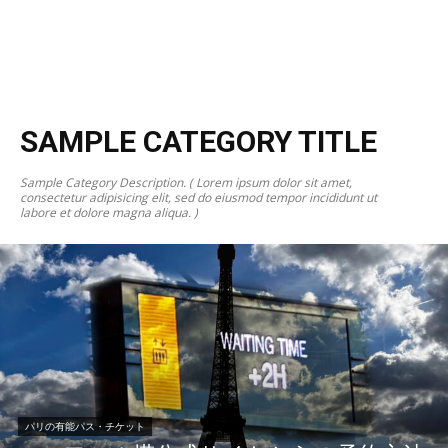
SAMPLE CATEGORY TITLE
Sample Category Description. ( Lorem ipsum dolor sit amet,
consectetur adipisicing elit, sed do eiusmod tempor incididunt ut
labore et dolore magna aliqua. )
パリの有能パス・チケット