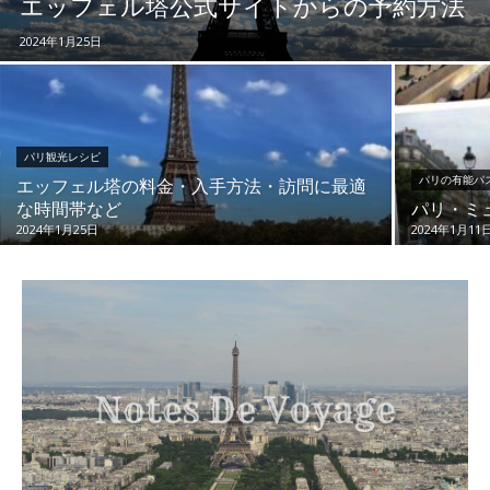
エッフェル塔公式サイトからの予約方法
2024年1月25日
パリ観光レシピ
パリの有能パ
エッフェル塔の料金・入手方法・訪問に最適
な時間帯など
パリ・ミ
2024年1月25日
2024年1月11