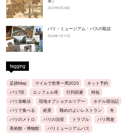
景』
2023年8月24日
パリ・ミュージアム・パスの取説
2024年1月11日
tagging
足跡Map
マイルで世界一周2023
ネット予約
パリ7区
エッフェル塔
行列回避
時短
パリ攻略法
現地オプショナルツアー
ホテル宿泊記
パリで食べる
絶景
眺めのよいレストラン
冬
パリのメトロ
パリの治安
トラブル
パリ周遊
美術館・博物館
パリミュージアムパス